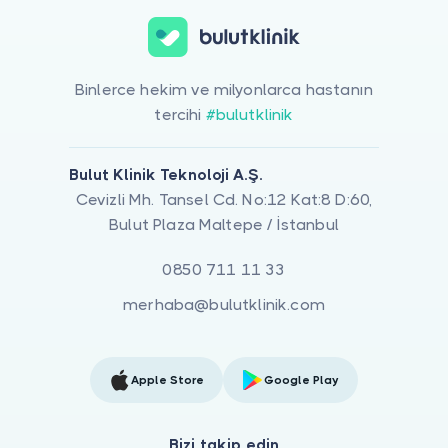
Binlerce hekim ve milyonlarca hastanın
tercihi
#bulutklinik
Bulut Klinik Teknoloji A.Ş.
Cevizli Mh. Tansel Cd. No:12 Kat:8 D:60,
Bulut Plaza Maltepe / İstanbul
0850 711 11 33
merhaba@bulutklinik.com
Apple Store
Google Play
Bizi takip edin