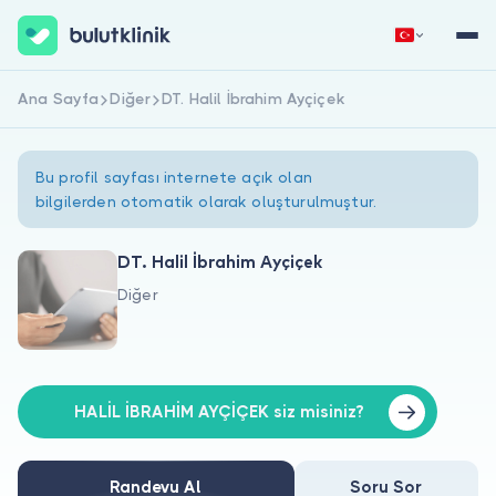
Ana Sayfa
Diğer
DT. Halil İbrahim Ayçiçek
Hemen Kaydol
Giriş Yap
Bu profil sayfası internete açık olan
bilgilerden otomatik olarak oluşturulmuştur.
DT. Halil İbrahim Ayçiçek
Diğer
Hakkımızda
Hastalar için
Doktorlar için
HALİL İBRAHİM AYÇİÇEK siz misiniz?
Randevu Al
Soru Sor