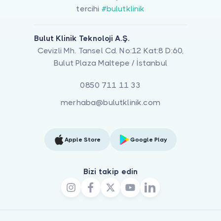
tercihi
#bulutklinik
Bulut Klinik Teknoloji A.Ş.
Cevizli Mh. Tansel Cd. No:12 Kat:8 D:60,
Bulut Plaza Maltepe / İstanbul
0850 711 11 33
merhaba@bulutklinik.com
Apple Store
Google Play
Bizi takip edin