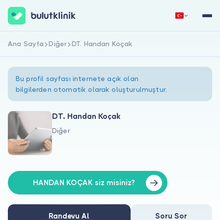
Ana Sayfa
Diğer
DT. Handan Koçak
Hemen Kaydol
Giriş Yap
Bu profil sayfası internete açık olan
bilgilerden otomatik olarak oluşturulmuştur.
DT. Handan Koçak
Diğer
Hakkımızda
Hastalar için
Doktorlar için
HANDAN KOÇAK siz misiniz?
Randevu Al
Soru Sor