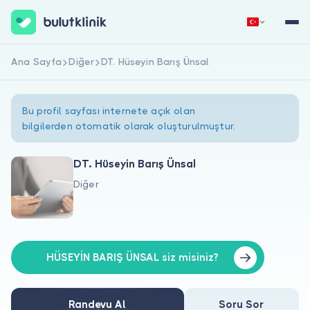
Ana Sayfa
Diğer
DT. Hüseyin Barış Ünsal
Hemen Kaydol
Giriş Yap
Bu profil sayfası internete açık olan
bilgilerden otomatik olarak oluşturulmuştur.
DT. Hüseyin Barış Ünsal
Diğer
Hakkımızda
Hastalar için
Doktorlar için
HÜSEYİN BARIŞ ÜNSAL siz misiniz?
Randevu Al
Soru Sor