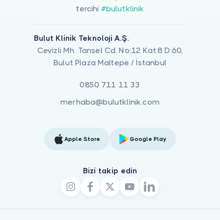
tercihi
#bulutklinik
Bulut Klinik Teknoloji A.Ş.
Cevizli Mh. Tansel Cd. No:12 Kat:8 D:60,
Bulut Plaza Maltepe / İstanbul
0850 711 11 33
merhaba@bulutklinik.com
Apple Store
Google Play
Bizi takip edin