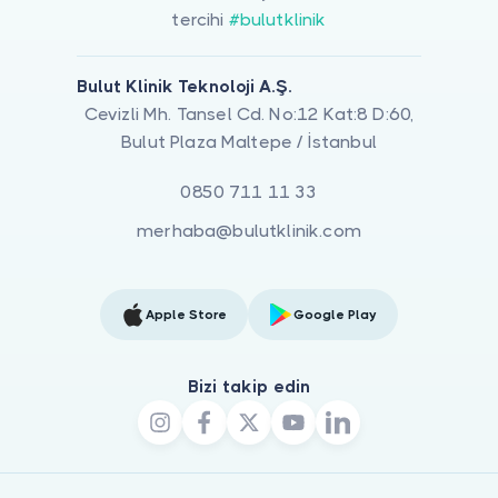
tercihi
#bulutklinik
Bulut Klinik Teknoloji A.Ş.
Cevizli Mh. Tansel Cd. No:12 Kat:8 D:60,
Bulut Plaza Maltepe / İstanbul
0850 711 11 33
merhaba@bulutklinik.com
Apple Store
Google Play
Bizi takip edin