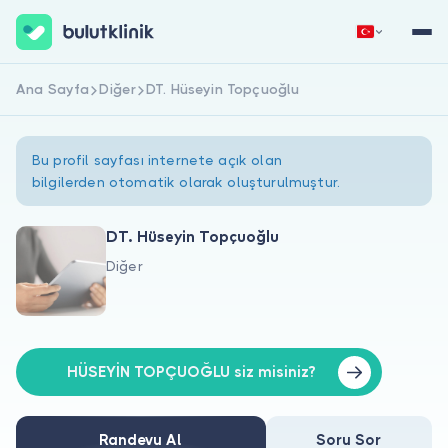
Ana Sayfa
Diğer
DT. Hüseyin Topçuoğlu
Hemen Kaydol
Giriş Yap
Bu profil sayfası internete açık olan
bilgilerden otomatik olarak oluşturulmuştur.
DT. Hüseyin Topçuoğlu
Diğer
Hakkımızda
Hastalar için
Doktorlar için
HÜSEYİN TOPÇUOĞLU siz misiniz?
Randevu Al
Soru Sor