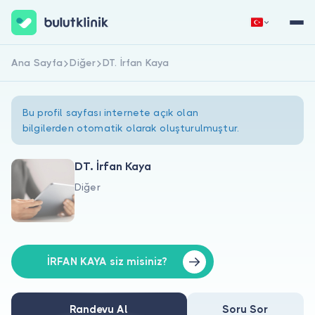
Ana Sayfa
Diğer
DT. İrfan Kaya
Hemen Kaydol
Giriş Yap
Bu profil sayfası internete açık olan
bilgilerden otomatik olarak oluşturulmuştur.
DT. İrfan Kaya
Diğer
Hakkımızda
Hastalar için
Doktorlar için
İRFAN KAYA siz misiniz?
Randevu Al
Soru Sor