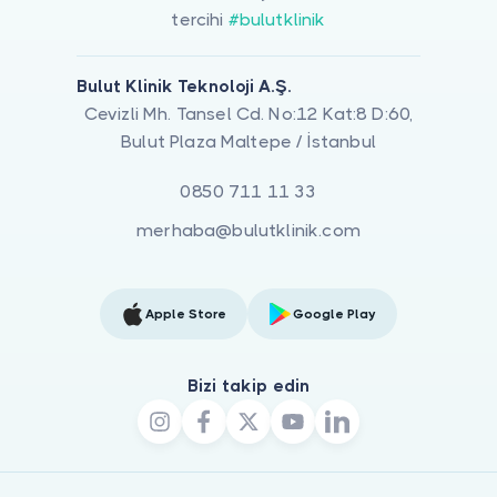
tercihi
#bulutklinik
Bulut Klinik Teknoloji A.Ş.
Cevizli Mh. Tansel Cd. No:12 Kat:8 D:60,
Bulut Plaza Maltepe / İstanbul
0850 711 11 33
merhaba@bulutklinik.com
Apple Store
Google Play
Bizi takip edin