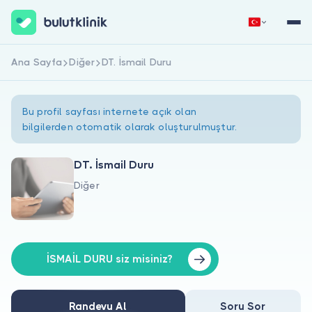
Ana Sayfa
Diğer
DT. İsmail Duru
Hemen Kaydol
Giriş Yap
Bu profil sayfası internete açık olan
bilgilerden otomatik olarak oluşturulmuştur.
DT. İsmail Duru
Diğer
Hakkımızda
Hastalar için
Doktorlar için
İSMAİL DURU siz misiniz?
Randevu Al
Soru Sor