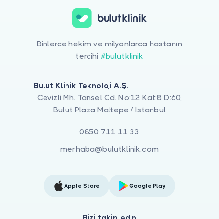
Binlerce hekim ve milyonlarca hastanın
tercihi
#bulutklinik
Bulut Klinik Teknoloji A.Ş.
Cevizli Mh. Tansel Cd. No:12 Kat:8 D:60,
Bulut Plaza Maltepe / İstanbul
0850 711 11 33
merhaba@bulutklinik.com
Apple Store
Google Play
Bizi takip edin