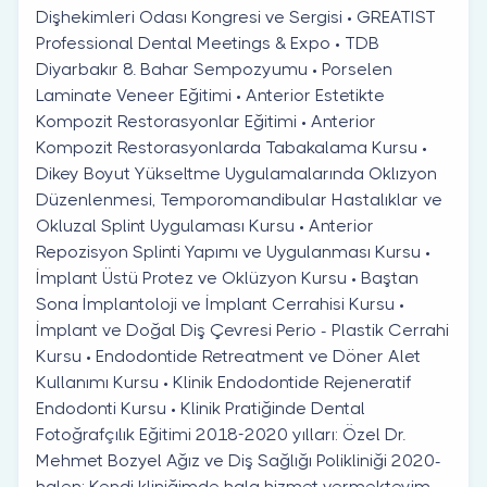
Dişhekimleri Odası Kongresi ve Sergisi • GREATIST
Professional Dental Meetings & Expo • TDB
Diyarbakır 8. Bahar Sempozyumu • Porselen
Laminate Veneer Eğitimi • Anterior Estetikte
Kompozit Restorasyonlar Eğitimi • Anterior
Kompozit Restorasyonlarda Tabakalama Kursu •
Dikey Boyut Yükseltme Uygulamalarında Oklızyon
Düzenlenmesi, Temporomandibular Hastalıklar ve
Okluzal Splint Uygulaması Kursu • Anterior
Repozisyon Splinti Yapımı ve Uygulanması Kursu •
İmplant Üstü Protez ve Oklüzyon Kursu • Baştan
Sona İmplantoloji ve İmplant Cerrahisi Kursu •
İmplant ve Doğal Diş Çevresi Perio - Plastik Cerrahi
Kursu • Endodontide Retreatment ve Döner Alet
Kullanımı Kursu • Klinik Endodontide Rejeneratif
Endodonti Kursu • Klinik Pratiğinde Dental
Fotoğrafçılık Eğitimi 2018-2020 yılları: Özel Dr.
Mehmet Bozyel Ağız ve Diş Sağlığı Polikliniği 2020-
halen: Kendi kliniğimde hala hizmet vermekteyim.