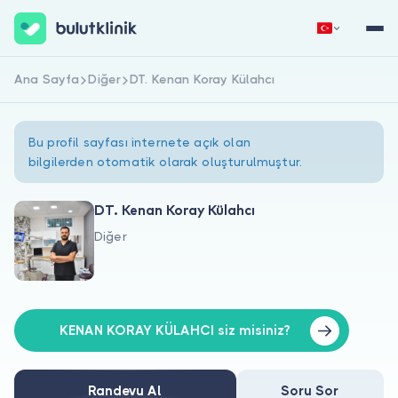
Ana Sayfa
Diğer
DT. Kenan Koray Külahcı
Hemen Kaydol
Giriş Yap
Bu profil sayfası internete açık olan
bilgilerden otomatik olarak oluşturulmuştur.
DT. Kenan Koray Külahcı
Diğer
Hakkımızda
Hastalar için
Doktorlar için
KENAN KORAY KÜLAHCI siz misiniz?
Randevu Al
Soru Sor