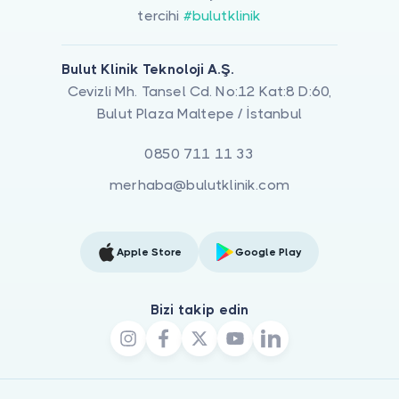
tercihi
#bulutklinik
Bulut Klinik Teknoloji A.Ş.
Cevizli Mh. Tansel Cd. No:12 Kat:8 D:60,
Bulut Plaza Maltepe / İstanbul
0850 711 11 33
merhaba@bulutklinik.com
Apple Store
Google Play
Bizi takip edin