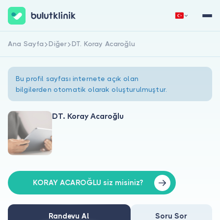
Ana Sayfa
Diğer
DT. Koray Acaroğlu
Hemen Kaydol
Giriş Yap
Bu profil sayfası internete açık olan
bilgilerden otomatik olarak oluşturulmuştur.
DT. Koray Acaroğlu
Hakkımızda
Hastalar için
Doktorlar için
KORAY ACAROĞLU siz misiniz?
Randevu Al
Soru Sor