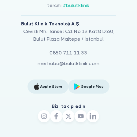
tercihi
#bulutklinik
Bulut Klinik Teknoloji A.Ş.
Cevizli Mh. Tansel Cd. No:12 Kat:8 D:60,
Bulut Plaza Maltepe / İstanbul
0850 711 11 33
merhaba@bulutklinik.com
Apple Store
Google Play
Bizi takip edin