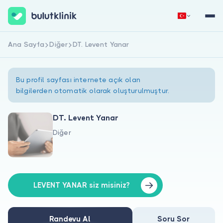
Ana Sayfa
Diğer
DT. Levent Yanar
Hemen Kaydol
Giriş Yap
Bu profil sayfası internete açık olan
bilgilerden otomatik olarak oluşturulmuştur.
DT. Levent Yanar
Diğer
Hakkımızda
Hastalar için
Doktorlar için
LEVENT YANAR siz misiniz?
Randevu Al
Soru Sor