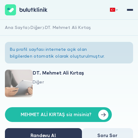
Ana Sayfa
Diğer
DT. Mehmet Ali Kırtaş
Hemen Kaydol
Giriş Yap
Bu profil sayfası internete açık olan
bilgilerden otomatik olarak oluşturulmuştur.
DT. Mehmet Ali Kırtaş
Diğer
Hakkımızda
Hastalar için
Doktorlar için
MEHMET ALİ KIRTAŞ siz misiniz?
Randevu Al
Soru Sor