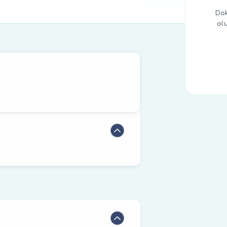
Dok
ol