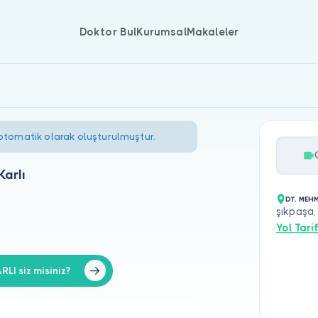
Doktor Bul
Kurumsal
Makaleler
 otomatik olarak oluşturulmuştur.
arlı
DT. MEH
şıkpaşa,
Yol Tarif
I siz misiniz?