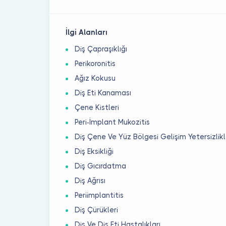
İlgi Alanları
Diş Çapraşıklığı
Perikoronitis
Ağız Kokusu
Diş Eti Kanaması
Çene Kistleri
Peri-İmplant Mukozitis
Diş Çene Ve Yüz Bölgesi Gelişim Yetersizlikl
Diş Eksikliği
Diş Gıcırdatma
Diş Ağrısı
Periimplantitis
Diş Çürükleri
Diş Ve Diş Eti Hastalıkları