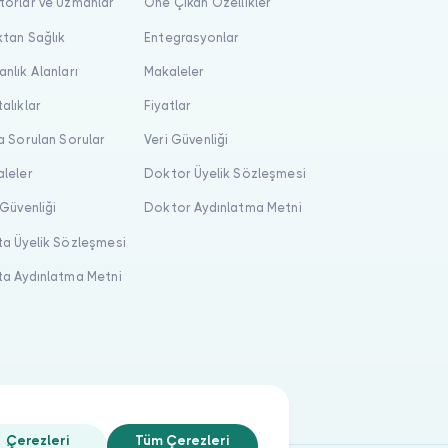
orlar ve Uzmanlar
Öne Çıkan Özellikler
tan Sağlık
Entegrasyonlar
nlık Alanları
Makaleler
alıklar
Fiyatlar
a Sorulan Sorular
Veri Güvenliği
leler
Doktor Üyelik Sözleşmesi
 Güvenliği
Doktor Aydınlatma Metni
a Üyelik Sözleşmesi
a Aydınlatma Metni
Çerezleri
Tüm Çerezleri