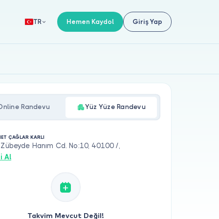
Hemen Kaydol
Giriş Yap
TR
Online Randevu
Yüz Yüze Randevu
MET ÇAĞLAR KARLI
 Zübeyde Hanım Cd. No:10, 40100 /,
i Al
Takvim Mevcut Değil!