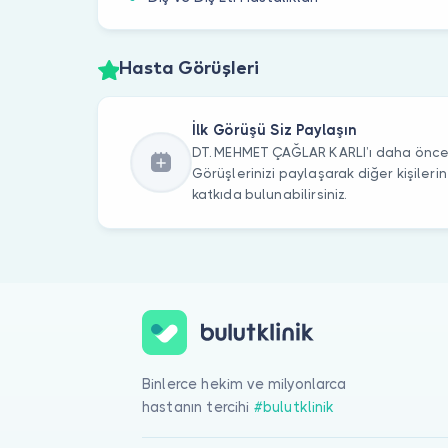
Hasta Görüşleri
İlk Görüşü Siz Paylaşın
DT. MEHMET ÇAĞLAR KARLI’ı daha önce z
Görüşlerinizi paylaşarak diğer kişile
katkıda bulunabilirsiniz.
Binlerce hekim ve milyonlarca
hastanın tercihi
#bulutklinik