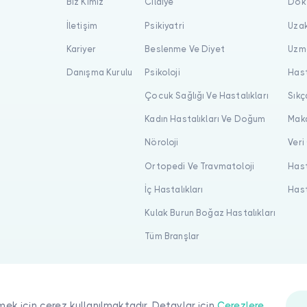
Biz Kimiz
Cildiye
Dokt
İletişim
Psikiyatri
Uzak
Kariyer
Beslenme Ve Diyet
Uzma
Danışma Kurulu
Psikoloji
Hast
Çocuk Sağlığı Ve Hastalıkları
Sıkç
Kadın Hastalıkları Ve Doğum
Maka
Nöroloji
Veri
Ortopedi Ve Travmatoloji
Hast
İç Hastalıkları
Hast
Kulak Burun Boğaz Hastalıkları
Tüm Branşlar
mek için çerez kullanılmaktadır. Detaylar için
Çerezlere