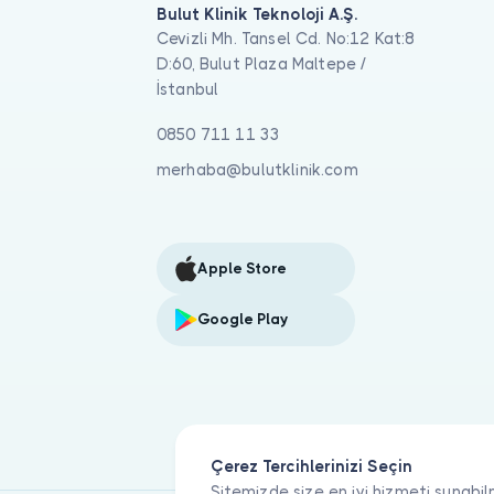
Bulut Klinik Teknoloji A.Ş.
Cevizli Mh. Tansel Cd. No:12 Kat:8
D:60, Bulut Plaza Maltepe /
İstanbul
0850 711 11 33
merhaba@bulutklinik.com
Apple Store
Google Play
Çerez Tercihlerinizi Seçin
Sitemizde size en iyi hizmeti sunabil