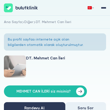
Ana Sayfa
Diğer
DT. Mehmet Can İleri
Hemen Kaydol
Giriş Yap
Bu profil sayfası internete açık olan
bilgilerden otomatik olarak oluşturulmuştur.
DT. Mehmet Can İleri
Hakkımızda
Hastalar için
Doktorlar için
MEHMET CAN İLERİ siz misiniz?
Randevu Al
Soru Sor