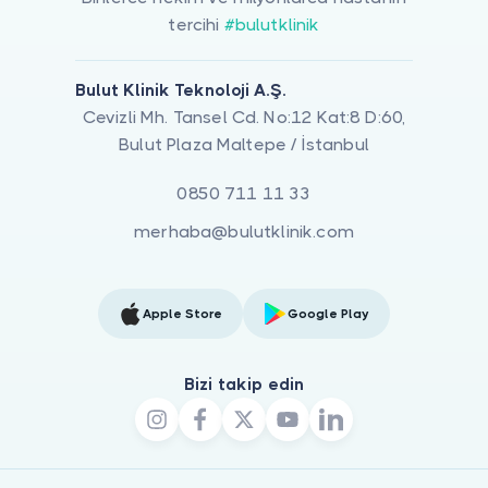
tercihi
#bulutklinik
Bulut Klinik Teknoloji A.Ş.
Cevizli Mh. Tansel Cd. No:12 Kat:8 D:60,
Bulut Plaza Maltepe / İstanbul
0850 711 11 33
merhaba@bulutklinik.com
Apple Store
Google Play
Bizi takip edin