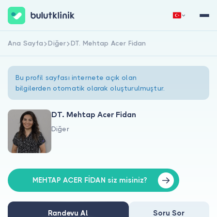
Ana Sayfa
Diğer
DT. Mehtap Acer Fidan
Hemen Kaydol
Giriş Yap
Bu profil sayfası internete açık olan
bilgilerden otomatik olarak oluşturulmuştur.
DT. Mehtap Acer Fidan
Diğer
Hakkımızda
Hastalar için
Doktorlar için
MEHTAP ACER FİDAN siz misiniz?
Randevu Al
Soru Sor