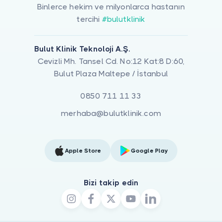
Binlerce hekim ve milyonlarca hastanın
tercihi
#bulutklinik
Bulut Klinik Teknoloji A.Ş.
Cevizli Mh. Tansel Cd. No:12 Kat:8 D:60,
Bulut Plaza Maltepe / İstanbul
0850 711 11 33
merhaba@bulutklinik.com
Apple Store
Google Play
Bizi takip edin