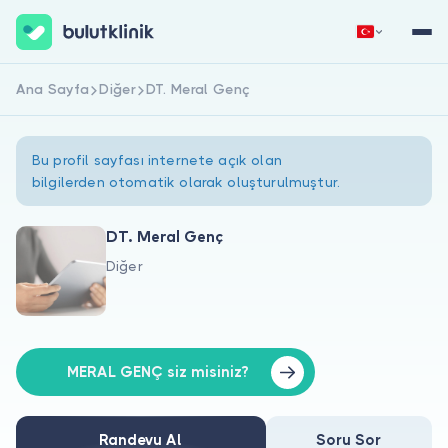
Ana Sayfa
Diğer
DT. Meral Genç
Hemen Kaydol
Giriş Yap
Bu profil sayfası internete açık olan
bilgilerden otomatik olarak oluşturulmuştur.
DT. Meral Genç
Diğer
Hakkımızda
Hastalar için
Doktorlar için
MERAL GENÇ siz misiniz?
Randevu Al
Soru Sor