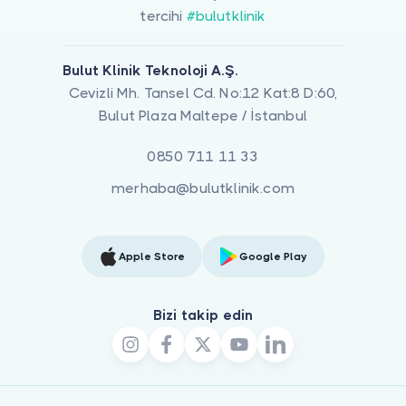
tercihi
#bulutklinik
Bulut Klinik Teknoloji A.Ş.
Cevizli Mh. Tansel Cd. No:12 Kat:8 D:60,
Bulut Plaza Maltepe / İstanbul
0850 711 11 33
merhaba@bulutklinik.com
Apple Store
Google Play
Bizi takip edin