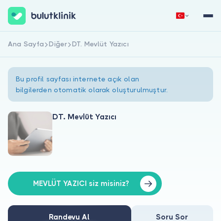
Ana Sayfa
Diğer
DT. Mevlüt Yazıcı
Hemen Kaydol
Giriş Yap
Bu profil sayfası internete açık olan
bilgilerden otomatik olarak oluşturulmuştur.
DT. Mevlüt Yazıcı
Hakkımızda
Hastalar için
Doktorlar için
MEVLÜT YAZICI siz misiniz?
Randevu Al
Soru Sor