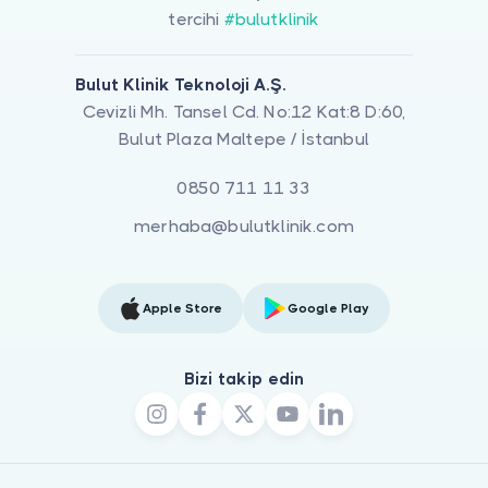
tercihi
#bulutklinik
Bulut Klinik Teknoloji A.Ş.
Cevizli Mh. Tansel Cd. No:12 Kat:8 D:60,
Bulut Plaza Maltepe / İstanbul
0850 711 11 33
merhaba@bulutklinik.com
Apple Store
Google Play
Bizi takip edin