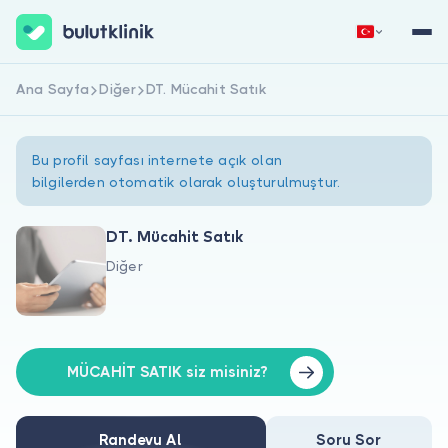
Ana Sayfa
Diğer
DT. Mücahit Satık
Hemen Kaydol
Giriş Yap
Bu profil sayfası internete açık olan
bilgilerden otomatik olarak oluşturulmuştur.
DT. Mücahit Satık
Diğer
Hakkımızda
Hastalar için
Doktorlar için
MÜCAHİT SATIK siz misiniz?
Randevu Al
Soru Sor