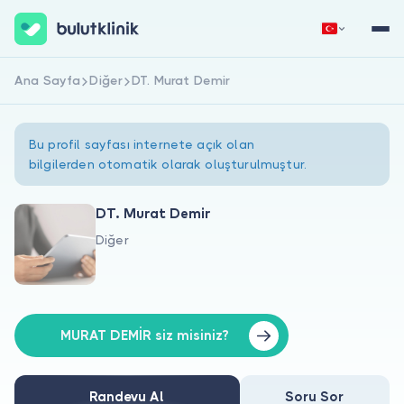
Ana Sayfa
Diğer
DT. Murat Demir
Hemen Kaydol
Giriş Yap
Bu profil sayfası internete açık olan
bilgilerden otomatik olarak oluşturulmuştur.
DT. Murat Demir
Diğer
Hakkımızda
Hastalar için
Doktorlar için
MURAT DEMİR siz misiniz?
Randevu Al
Soru Sor