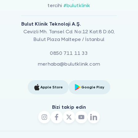
tercihi
#bulutklinik
Bulut Klinik Teknoloji A.Ş.
Cevizli Mh. Tansel Cd. No:12 Kat:8 D:60,
Bulut Plaza Maltepe / İstanbul
0850 711 11 33
merhaba@bulutklinik.com
Apple Store
Google Play
Bizi takip edin