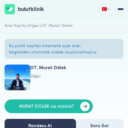
Ana Sayfa
Diğer
DT. Murat Dölek
Hemen Kaydol
Giriş Yap
Bu profil sayfası internete açık olan
bilgilerden otomatik olarak oluşturulmuştur.
DT. Murat Dölek
Diğer
Hakkımızda
Hastalar için
Doktorlar için
MURAT DÖLEK siz misiniz?
Randevu Al
Soru Sor