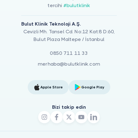
tercihi
#bulutklinik
Bulut Klinik Teknoloji A.Ş.
Cevizli Mh. Tansel Cd. No:12 Kat:8 D:60,
Bulut Plaza Maltepe / İstanbul
0850 711 11 33
merhaba@bulutklinik.com
Apple Store
Google Play
Bizi takip edin