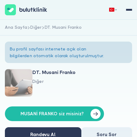
Ana Sayfa
Diğer
DT. Musani Franko
Hemen Kaydol
Giriş Yap
Bu profil sayfası internete açık olan
bilgilerden otomatik olarak oluşturulmuştur.
DT. Musani Franko
Diğer
Hakkımızda
Hastalar için
Doktorlar için
MUSANİ FRANKO siz misiniz?
Randevu Al
Soru Sor