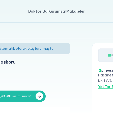
Doktor Bul
Kurumsal
Makaleler
 otomatik olarak oluşturulmuştur.
Başkoru
DT. MUS
Hasanef
No:10/A
Yol Tarif
KORU siz misiniz?