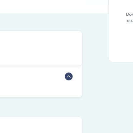
Dok
ol