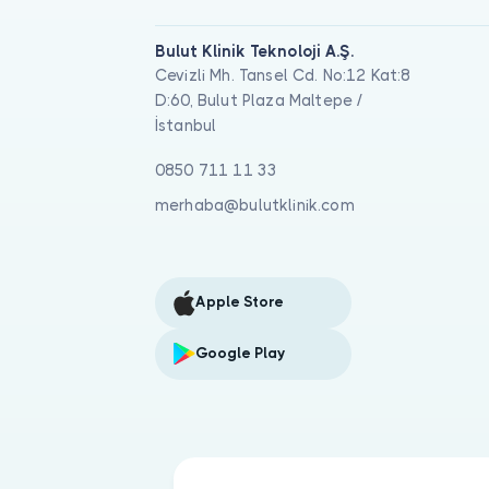
Bulut Klinik Teknoloji A.Ş.
Cevizli Mh. Tansel Cd. No:12 Kat:8
D:60, Bulut Plaza Maltepe /
İstanbul
0850 711 11 33
merhaba@bulutklinik.com
Apple Store
Google Play