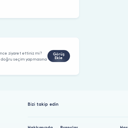
e ziyaret ettiniz mi?
Görüş
Ekle
rin doğru seçim yapmasına
Bizi takip edin
Hakkımızda
Branşlar
Has