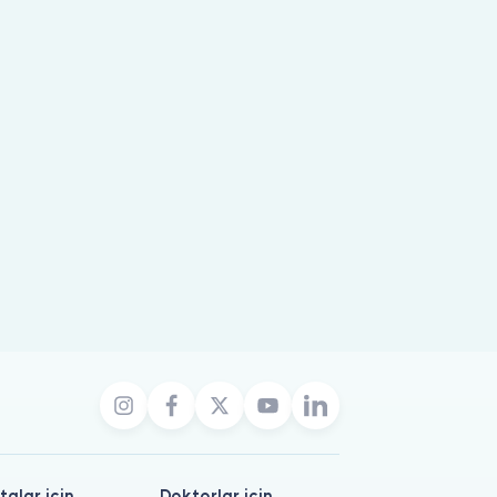
talar için
Doktorlar için