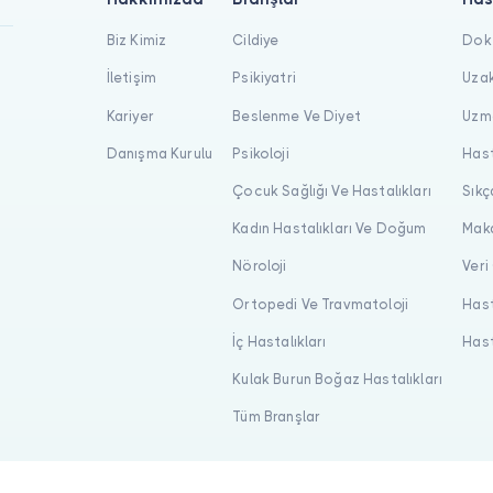
Biz Kimiz
Cildiye
Dokt
İletişim
Psikiyatri
Uzak
Kariyer
Beslenme Ve Diyet
Uzma
Danışma Kurulu
Psikoloji
Hast
Çocuk Sağlığı Ve Hastalıkları
Sıkç
Kadın Hastalıkları Ve Doğum
Maka
Nöroloji
Veri
Ortopedi Ve Travmatoloji
Hast
İç Hastalıkları
Hast
Kulak Burun Boğaz Hastalıkları
Tüm Branşlar