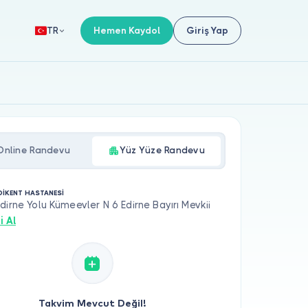
Hemen Kaydol
Giriş Yap
TR
Online Randevu
Yüz Yüze Randevu
DİKENT HASTANESİ
dirne Yolu Kümeevler N 6 Edirne Bayırı Mevkii
i Al
Takvim Mevcut Değil!