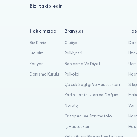
Bizi takip edin
Hakkımızda
Branşlar
Has
Biz Kimiz
Cildiye
Dokt
İletişim
Psikiyatri
Uzak
Kariyer
Beslenme Ve Diyet
Uzma
Danışma Kurulu
Psikoloji
Hast
Çocuk Sağlığı Ve Hastalıkları
Sıkç
Kadın Hastalıkları Ve Doğum
Maka
Nöroloji
Veri
Ortopedi Ve Travmatoloji
Hast
İç Hastalıkları
Hast
Kulak Burun Boğaz Hastalıkları