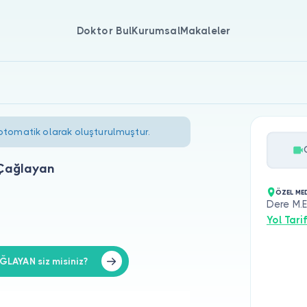
Doktor Bul
Kurumsal
Makaleler
 otomatik olarak oluşturulmuştur.
Çağlayan
ÖZEL ME
Dere M.E
Yol Tarif
LAYAN siz misiniz?