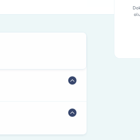
Dok
ol