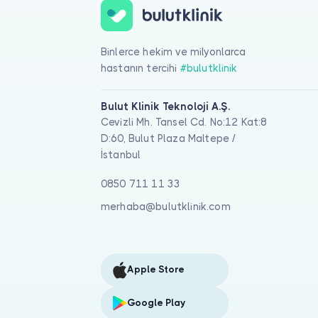
Binlerce hekim ve milyonlarca
hastanın tercihi
#bulutklinik
Bulut Klinik Teknoloji A.Ş.
Cevizli Mh. Tansel Cd. No:12 Kat:8
D:60, Bulut Plaza Maltepe /
İstanbul
0850 711 11 33
merhaba@bulutklinik.com
Apple Store
Google Play