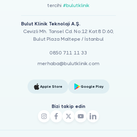
tercihi
#bulutklinik
Bulut Klinik Teknoloji A.Ş.
Cevizli Mh. Tansel Cd. No:12 Kat:8 D:60,
Bulut Plaza Maltepe / İstanbul
0850 711 11 33
merhaba@bulutklinik.com
Apple Store
Google Play
Bizi takip edin