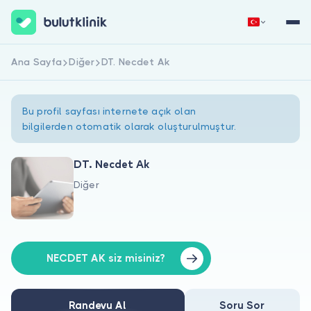
Ana Sayfa
Diğer
DT. Necdet Ak
Hemen Kaydol
Giriş Yap
Bu profil sayfası internete açık olan
bilgilerden otomatik olarak oluşturulmuştur.
DT. Necdet Ak
Diğer
Hakkımızda
Hastalar için
Doktorlar için
NECDET AK siz misiniz?
Randevu Al
Soru Sor