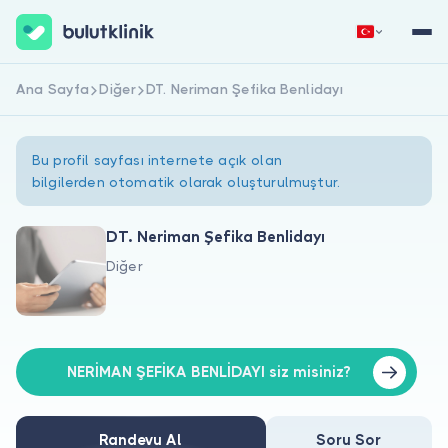
Ana Sayfa
Diğer
DT. Neriman Şefika Benlidayı
Hemen Kaydol
Giriş Yap
Bu profil sayfası internete açık olan
bilgilerden otomatik olarak oluşturulmuştur.
DT. Neriman Şefika Benlidayı
Diğer
Hakkımızda
Hastalar için
Doktorlar için
NERİMAN ŞEFİKA BENLİDAYI siz misiniz?
Randevu Al
Soru Sor