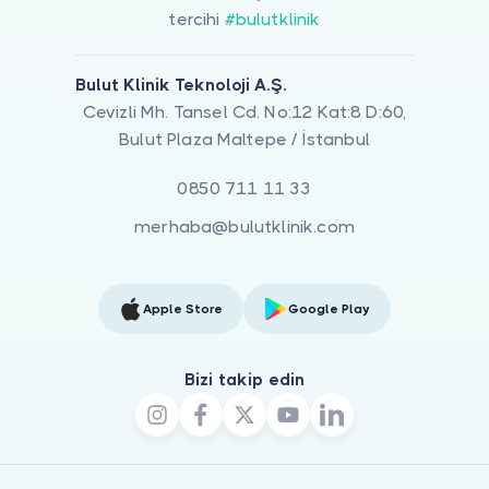
tercihi
#bulutklinik
Bulut Klinik Teknoloji A.Ş.
Cevizli Mh. Tansel Cd. No:12 Kat:8 D:60,
Bulut Plaza Maltepe / İstanbul
0850 711 11 33
merhaba@bulutklinik.com
Apple Store
Google Play
Bizi takip edin