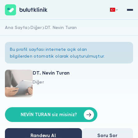
Ana Sayfa
Diğer
DT. Nevin Turan
Hemen Kaydol
Giriş Yap
Bu profil sayfası internete açık olan
bilgilerden otomatik olarak oluşturulmuştur.
DT. Nevin Turan
Diğer
Hakkımızda
Hastalar için
Doktorlar için
NEVİN TURAN siz misiniz?
Randevu Al
Soru Sor