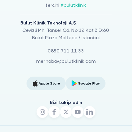
tercihi
#bulutklinik
Bulut Klinik Teknoloji A.Ş.
Cevizli Mh. Tansel Cd. No:12 Kat:8 D:60,
Bulut Plaza Maltepe / İstanbul
0850 711 11 33
merhaba@bulutklinik.com
Apple Store
Google Play
Bizi takip edin