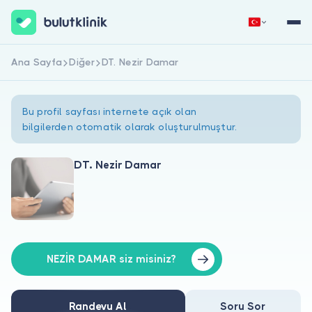
Ana Sayfa
Diğer
DT. Nezir Damar
Hemen Kaydol
Giriş Yap
Bu profil sayfası internete açık olan
bilgilerden otomatik olarak oluşturulmuştur.
DT. Nezir Damar
Hakkımızda
Hastalar için
Doktorlar için
NEZİR DAMAR siz misiniz?
Randevu Al
Soru Sor