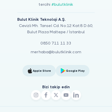
tercihi
#bulutklinik
Bulut Klinik Teknoloji A.Ş.
Cevizli Mh. Tansel Cd. No:12 Kat:8 D:60,
Bulut Plaza Maltepe / İstanbul
0850 711 11 33
merhaba@bulutklinik.com
Apple Store
Google Play
Bizi takip edin