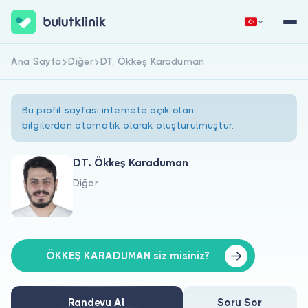
Ana Sayfa
Diğer
DT. Ökkeş Karaduman
Hemen Kaydol
Giriş Yap
Bu profil sayfası internete açık olan
bilgilerden otomatik olarak oluşturulmuştur.
DT. Ökkeş Karaduman
Diğer
Hakkımızda
Hastalar için
Doktorlar için
ÖKKEŞ KARADUMAN siz misiniz?
Randevu Al
Soru Sor