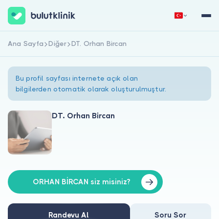
Ana Sayfa
Diğer
DT. Orhan Bircan
Hemen Kaydol
Giriş Yap
Bu profil sayfası internete açık olan
bilgilerden otomatik olarak oluşturulmuştur.
DT. Orhan Bircan
Hakkımızda
Hastalar için
Doktorlar için
ORHAN BİRCAN siz misiniz?
Randevu Al
Soru Sor