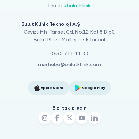
tercihi
#bulutklinik
Bulut Klinik Teknoloji A.Ş.
Cevizli Mh. Tansel Cd. No:12 Kat:8 D:60,
Bulut Plaza Maltepe / İstanbul
0850 711 11 33
merhaba@bulutklinik.com
Apple Store
Google Play
Bizi takip edin