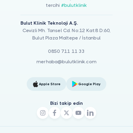
tercihi
#bulutklinik
Bulut Klinik Teknoloji A.Ş.
Cevizli Mh. Tansel Cd. No:12 Kat:8 D:60,
Bulut Plaza Maltepe / İstanbul
0850 711 11 33
merhaba@bulutklinik.com
Apple Store
Google Play
Bizi takip edin