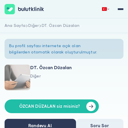
Ana Sayfa
Diğer
DT. Özcan Düzalan
Hemen Kaydol
Giriş Yap
Bu profil sayfası internete açık olan
bilgilerden otomatik olarak oluşturulmuştur.
DT. Özcan Düzalan
Diğer
Hakkımızda
Hastalar için
Doktorlar için
ÖZCAN DÜZALAN siz misiniz?
Randevu Al
Soru Sor