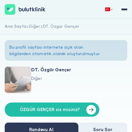
Ana Sayfa
Diğer
DT. Özgür Gençer
Hemen Kaydol
Giriş Yap
Bu profil sayfası internete açık olan
bilgilerden otomatik olarak oluşturulmuştur.
DT. Özgür Gençer
Diğer
Hakkımızda
Hastalar için
Doktorlar için
ÖZGÜR GENÇER siz misiniz?
Randevu Al
Soru Sor