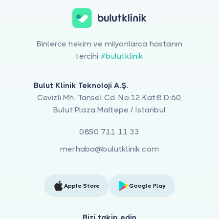
Binlerce hekim ve milyonlarca hastanın
tercihi
#bulutklinik
Bulut Klinik Teknoloji A.Ş.
Cevizli Mh. Tansel Cd. No:12 Kat:8 D:60,
Bulut Plaza Maltepe / İstanbul
0850 711 11 33
merhaba@bulutklinik.com
Apple Store
Google Play
Bizi takip edin