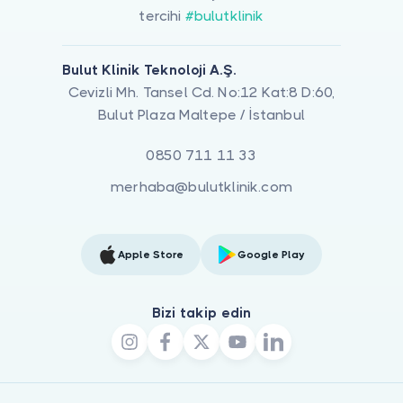
tercihi
#bulutklinik
Bulut Klinik Teknoloji A.Ş.
Cevizli Mh. Tansel Cd. No:12 Kat:8 D:60,
Bulut Plaza Maltepe / İstanbul
0850 711 11 33
merhaba@bulutklinik.com
Apple Store
Google Play
Bizi takip edin