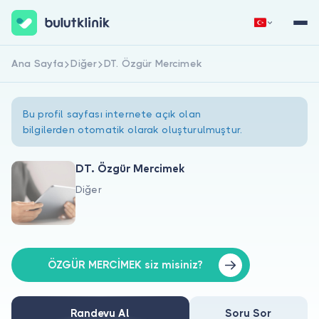
Ana Sayfa
Diğer
DT. Özgür Mercimek
Hemen Kaydol
Giriş Yap
Bu profil sayfası internete açık olan
bilgilerden otomatik olarak oluşturulmuştur.
DT. Özgür Mercimek
Diğer
Hakkımızda
Hastalar için
Doktorlar için
ÖZGÜR MERCİMEK siz misiniz?
Randevu Al
Soru Sor