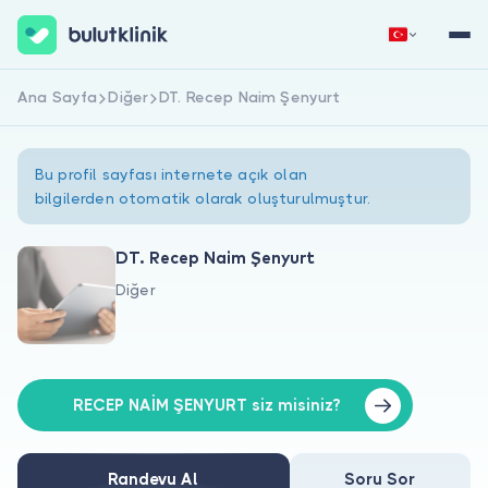
Ana Sayfa
Diğer
DT. Recep Naim Şenyurt
Hemen Kaydol
Giriş Yap
Bu profil sayfası internete açık olan
bilgilerden otomatik olarak oluşturulmuştur.
DT. Recep Naim Şenyurt
Diğer
Hakkımızda
Hastalar için
Doktorlar için
RECEP NAİM ŞENYURT siz misiniz?
Randevu Al
Soru Sor