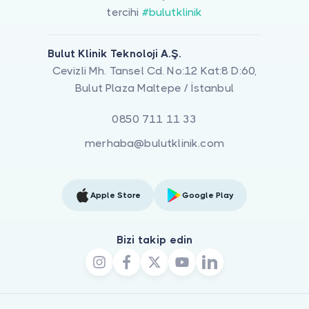
tercihi
#bulutklinik
Bulut Klinik Teknoloji A.Ş.
Cevizli Mh. Tansel Cd. No:12 Kat:8 D:60,
Bulut Plaza Maltepe / İstanbul
0850 711 11 33
merhaba@bulutklinik.com
Apple Store
Google Play
Bizi takip edin