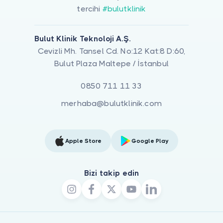
tercihi
#bulutklinik
Bulut Klinik Teknoloji A.Ş.
Cevizli Mh. Tansel Cd. No:12 Kat:8 D:60,
Bulut Plaza Maltepe / İstanbul
0850 711 11 33
merhaba@bulutklinik.com
Apple Store
Google Play
Bizi takip edin