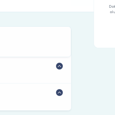
Dok
ol