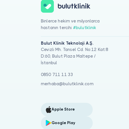
Binlerce hekim ve milyonlarca
hastanın tercihi
#bulutklinik
Bulut Klinik Teknoloji A.Ş.
Cevizli Mh. Tansel Cd. No:12 Kat:8
D:60, Bulut Plaza Maltepe /
İstanbul
0850 711 11 33
merhaba@bulutklinik.com
Apple Store
Google Play