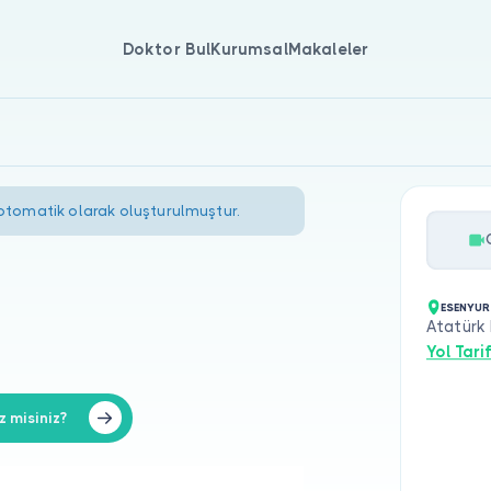
Doktor Bul
Kurumsal
Makaleler
 otomatik olarak oluşturulmuştur.
ESENYUR
Atatürk 
Yol Tarif
 misiniz?