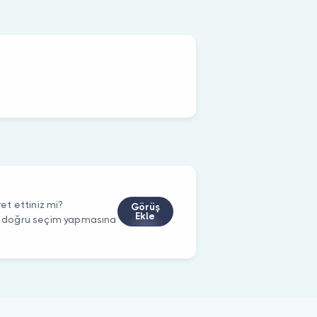
t ettiniz mi?
Görüş
Ekle
rin doğru seçim yapmasına