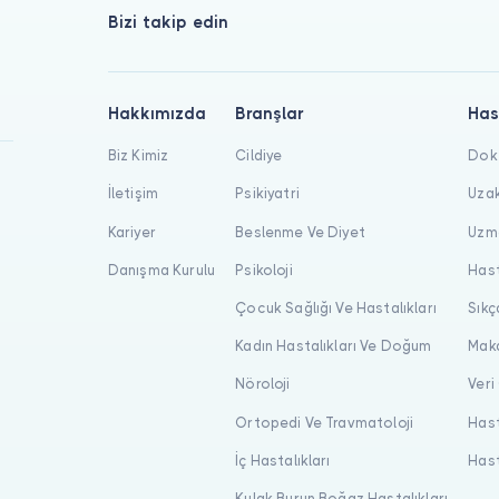
Bizi takip edin
Hakkımızda
Branşlar
Has
Biz Kimiz
Cildiye
Dokt
İletişim
Psikiyatri
Uzak
Kariyer
Beslenme Ve Diyet
Uzma
Danışma Kurulu
Psikoloji
Hast
Çocuk Sağlığı Ve Hastalıkları
Sıkç
Kadın Hastalıkları Ve Doğum
Maka
Nöroloji
Veri
Ortopedi Ve Travmatoloji
Hast
İç Hastalıkları
Hast
Kulak Burun Boğaz Hastalıkları