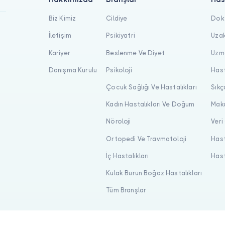
Biz Kimiz
Cildiye
Dokt
İletişim
Psikiyatri
Uzak
Kariyer
Beslenme Ve Diyet
Uzma
Danışma Kurulu
Psikoloji
Hast
Çocuk Sağlığı Ve Hastalıkları
Sıkç
Kadın Hastalıkları Ve Doğum
Maka
Nöroloji
Veri
Ortopedi Ve Travmatoloji
Hast
İç Hastalıkları
Hast
Kulak Burun Boğaz Hastalıkları
Tüm Branşlar