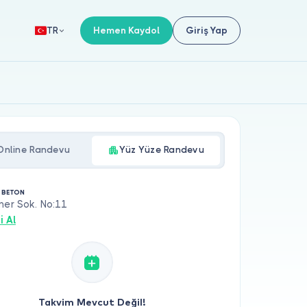
Hemen Kaydol
Giriş Yap
TR
Online Randevu
Yüz Yüze Randevu
A BETON
ner Sok. No:11
i Al
Takvim Mevcut Değil!