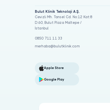
Bulut Klinik Teknoloji A.Ş.
Cevizli Mh. Tansel Cd. No:12 Kat:8
D:60, Bulut Plaza Maltepe /
İstanbul
0850 711 11 33
merhaba@bulutklinik.com
Apple Store
Google Play