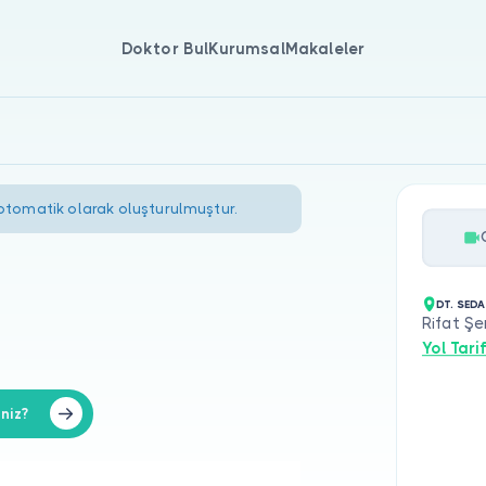
Doktor Bul
Kurumsal
Makaleler
 otomatik olarak oluşturulmuştur.
DT. SED
Rifat Şe
Yol Tarif
niz?