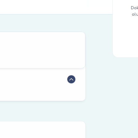
Dok
ol