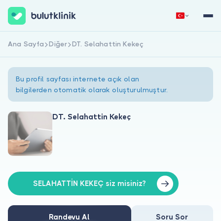
Ana Sayfa
Diğer
DT. Selahattin Kekeç
Hemen Kaydol
Giriş Yap
Bu profil sayfası internete açık olan
bilgilerden otomatik olarak oluşturulmuştur.
DT. Selahattin Kekeç
Hakkımızda
Hastalar için
Doktorlar için
SELAHATTİN KEKEÇ siz misiniz?
Randevu Al
Soru Sor