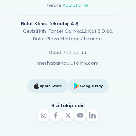
tercihi
#bulutklinik
Bulut Klinik Teknoloji A.Ş.
Cevizli Mh. Tansel Cd. No:12 Kat:8 D:60,
Bulut Plaza Maltepe / İstanbul
0850 711 11 33
merhaba@bulutklinik.com
Apple Store
Google Play
Bizi takip edin