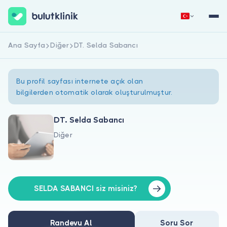
Ana Sayfa
Diğer
DT. Selda Sabancı
Hemen Kaydol
Giriş Yap
Bu profil sayfası internete açık olan
bilgilerden otomatik olarak oluşturulmuştur.
DT. Selda Sabancı
Diğer
Hakkımızda
Hastalar için
Doktorlar için
SELDA SABANCI siz misiniz?
Randevu Al
Soru Sor