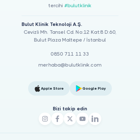
tercihi
#bulutklinik
Bulut Klinik Teknoloji A.Ş.
Cevizli Mh. Tansel Cd. No:12 Kat:8 D:60,
Bulut Plaza Maltepe / İstanbul
0850 711 11 33
merhaba@bulutklinik.com
Apple Store
Google Play
Bizi takip edin