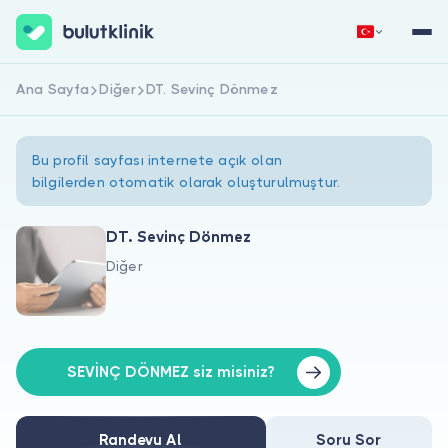
Ana Sayfa
Diğer
DT. Sevinç Dönmez
Hemen Kaydol
Giriş Yap
Bu profil sayfası internete açık olan
bilgilerden otomatik olarak oluşturulmuştur.
DT. Sevinç Dönmez
Diğer
Hakkımızda
Hastalar için
Doktorlar için
SEVİNÇ DÖNMEZ siz misiniz?
Randevu Al
Soru Sor