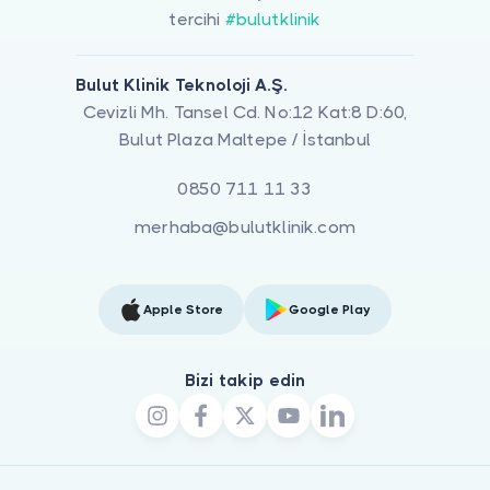
tercihi
#bulutklinik
Bulut Klinik Teknoloji A.Ş.
Cevizli Mh. Tansel Cd. No:12 Kat:8 D:60,
Bulut Plaza Maltepe / İstanbul
0850 711 11 33
merhaba@bulutklinik.com
Apple Store
Google Play
Bizi takip edin