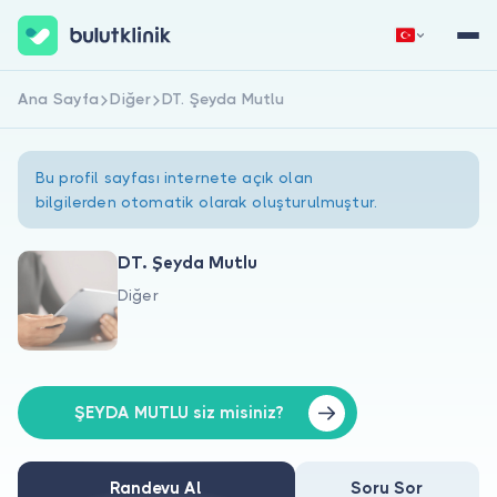
Ana Sayfa
Diğer
DT. Şeyda Mutlu
Hemen Kaydol
Giriş Yap
Bu profil sayfası internete açık olan
bilgilerden otomatik olarak oluşturulmuştur.
DT. Şeyda Mutlu
Diğer
Hakkımızda
Hastalar için
Doktorlar için
ŞEYDA MUTLU siz misiniz?
Randevu Al
Soru Sor