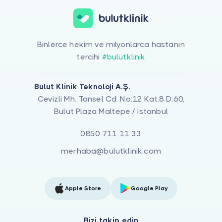
Binlerce hekim ve milyonlarca hastanın
tercihi
#bulutklinik
Bulut Klinik Teknoloji A.Ş.
Cevizli Mh. Tansel Cd. No:12 Kat:8 D:60,
Bulut Plaza Maltepe / İstanbul
0850 711 11 33
merhaba@bulutklinik.com
Apple Store
Google Play
Bizi takip edin