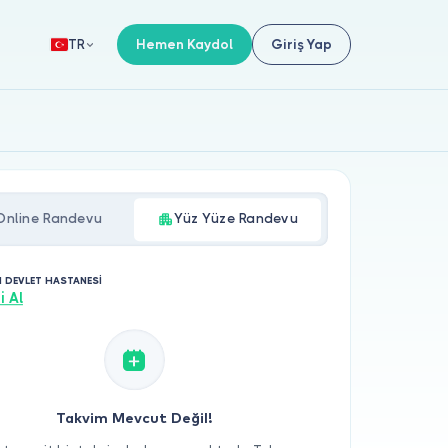
Hemen Kaydol
Giriş Yap
TR
Online Randevu
Yüz Yüze Randevu
I DEVLET HASTANESİ
i Al
Takvim Mevcut Değil!