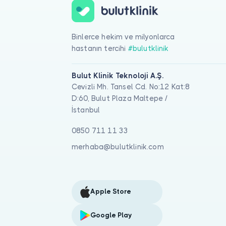
Binlerce hekim ve milyonlarca
hastanın tercihi
#bulutklinik
Bulut Klinik Teknoloji A.Ş.
Cevizli Mh. Tansel Cd. No:12 Kat:8
D:60, Bulut Plaza Maltepe /
İstanbul
0850 711 11 33
merhaba@bulutklinik.com
Apple Store
Google Play