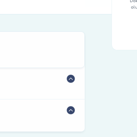
Dok
ol