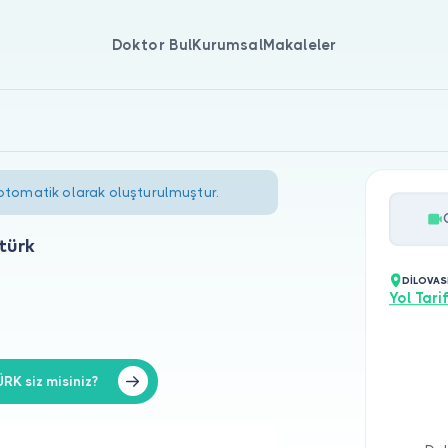
Doktor Bul
Kurumsal
Makaleler
 otomatik olarak oluşturulmuştur.
türk
DİLOVAS
Yol Tarif
K siz misiniz?