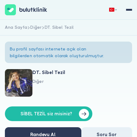
Ana Sayfa
Diğer
DT. Sibel Tezil
Hemen Kaydol
Giriş Yap
Bu profil sayfası internete açık olan
bilgilerden otomatik olarak oluşturulmuştur.
DT. Sibel Tezil
Diğer
Hakkımızda
Hastalar için
Doktorlar için
SİBEL TEZİL siz misiniz?
Randevu Al
Soru Sor