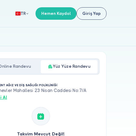
Hemen Kaydol
Giriş Yap
TR
Online Randevu
Yüz Yüze Randevu
NT AĞIZ VE DİŞ SAĞLIĞI POLİKLİNİĞİ
evler Mahallesi 23 Nisan Caddesi No:7/A
i Al
Takvim Mevcut Değil!