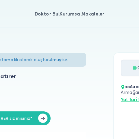
Doktor Bul
Kurumsal
Makaleler
 otomatik olarak oluşturulmuştur.
atırer
DOĞU DE
Armağan
Yol Tarif
ER siz misiniz?