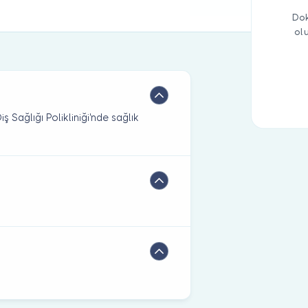
Dok
ol
 Sağlığı Polikliniği'nde sağlık