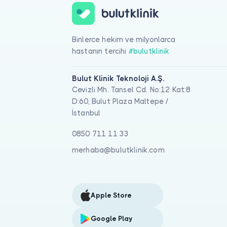
Binlerce hekim ve milyonlarca
hastanın tercihi
#bulutklinik
Bulut Klinik Teknoloji A.Ş.
Cevizli Mh. Tansel Cd. No:12 Kat:8
D:60, Bulut Plaza Maltepe /
İstanbul
0850 711 11 33
merhaba@bulutklinik.com
Apple Store
Google Play