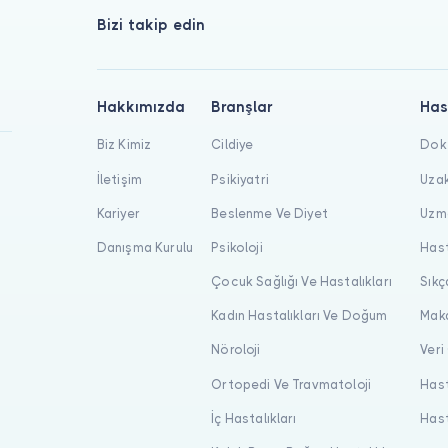
Bizi takip edin
Hakkımızda
Branşlar
Has
Biz Kimiz
Cildiye
Dokt
İletişim
Psikiyatri
Uzak
Kariyer
Beslenme Ve Diyet
Uzma
Danışma Kurulu
Psikoloji
Hast
Çocuk Sağlığı Ve Hastalıkları
Sıkç
Kadın Hastalıkları Ve Doğum
Maka
Nöroloji
Veri
Ortopedi Ve Travmatoloji
Hast
İç Hastalıkları
Hast