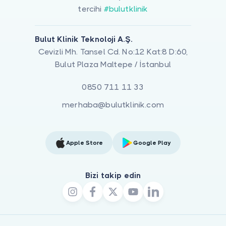
tercihi
#bulutklinik
Bulut Klinik Teknoloji A.Ş.
Cevizli Mh. Tansel Cd. No:12 Kat:8 D:60,
Bulut Plaza Maltepe / İstanbul
0850 711 11 33
merhaba@bulutklinik.com
Apple Store
Google Play
Bizi takip edin