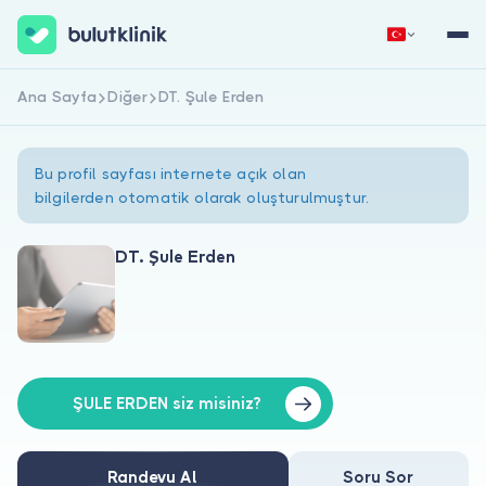
Ana Sayfa
Diğer
DT. Şule Erden
Hemen Kaydol
Giriş Yap
Bu profil sayfası internete açık olan
bilgilerden otomatik olarak oluşturulmuştur.
DT. Şule Erden
Hakkımızda
Hastalar için
Doktorlar için
ŞULE ERDEN siz misiniz?
Randevu Al
Soru Sor