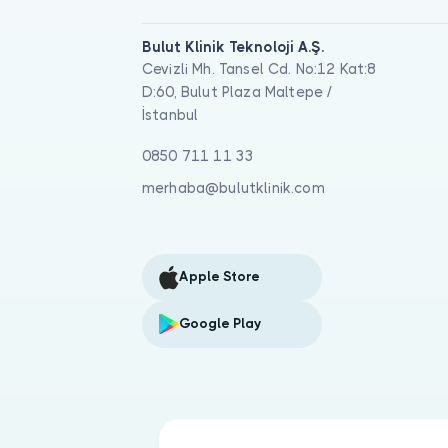
Bulut Klinik Teknoloji A.Ş.
Cevizli Mh. Tansel Cd. No:12 Kat:8
D:60, Bulut Plaza Maltepe /
İstanbul
0850 711 11 33
merhaba@bulutklinik.com
Apple Store
Google Play