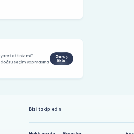
aret ettiniz mi?
Görüş
Ekle
rin doğru seçim yapmasına
Bizi takip edin
Hakkımızda
Branşlar
Has