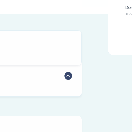
Dok
ol