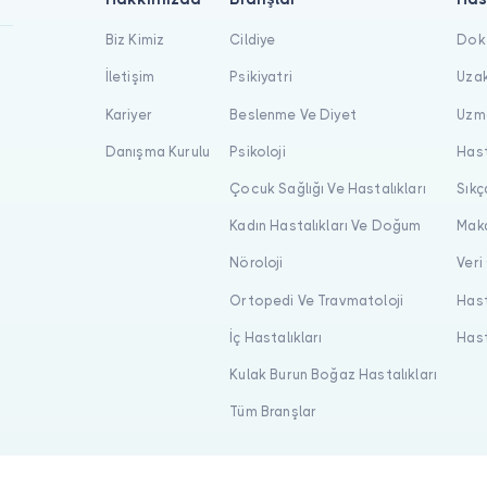
Biz Kimiz
Cildiye
Dokt
İletişim
Psikiyatri
Uzak
Kariyer
Beslenme Ve Diyet
Uzma
Danışma Kurulu
Psikoloji
Hast
Çocuk Sağlığı Ve Hastalıkları
Sıkç
Kadın Hastalıkları Ve Doğum
Maka
Nöroloji
Veri
Ortopedi Ve Travmatoloji
Hast
İç Hastalıkları
Hast
Kulak Burun Boğaz Hastalıkları
Tüm Branşlar