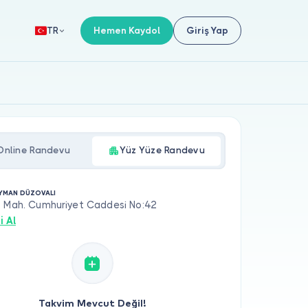
Hemen Kaydol
Giriş Yap
TR
Online Randevu
Yüz Yüze Randevu
EYMAN DÜZOVALI
s Mah. Cumhuriyet Caddesi No:42
i Al
Takvim Mevcut Değil!