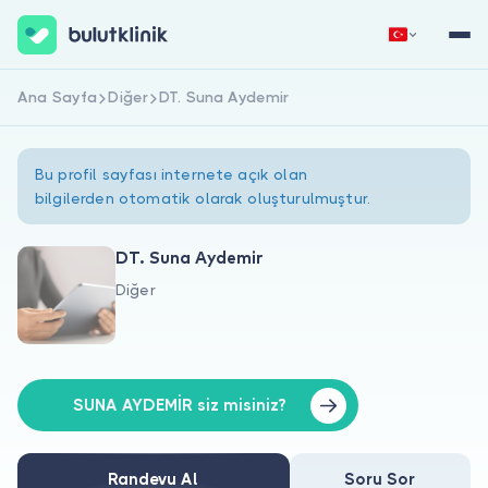
Ana Sayfa
Diğer
DT. Suna Aydemir
Hemen Kaydol
Giriş Yap
Bu profil sayfası internete açık olan
bilgilerden otomatik olarak oluşturulmuştur.
DT. Suna Aydemir
Diğer
Hakkımızda
Hastalar için
Doktorlar için
SUNA AYDEMİR siz misiniz?
Randevu Al
Soru Sor