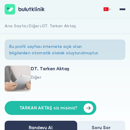
Ana Sayfa
Diğer
DT. Tarkan Aktaş
Hemen Kaydol
Giriş Yap
Bu profil sayfası internete açık olan
bilgilerden otomatik olarak oluşturulmuştur.
DT. Tarkan Aktaş
Diğer
Hakkımızda
Hastalar için
Doktorlar için
TARKAN AKTAŞ siz misiniz?
Randevu Al
Soru Sor