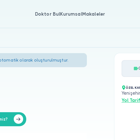
Doktor Bul
Kurumsal
Makaleler
 otomatik olarak oluşturulmuştur.
ÖZEL KAR
Yenişehi
Yol Tarif
niz?