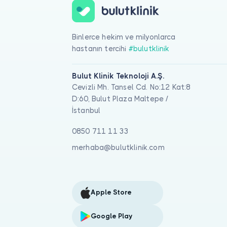
Binlerce hekim ve milyonlarca
hastanın tercihi
#bulutklinik
Bulut Klinik Teknoloji A.Ş.
Cevizli Mh. Tansel Cd. No:12 Kat:8
D:60, Bulut Plaza Maltepe /
İstanbul
0850 711 11 33
merhaba@bulutklinik.com
Apple Store
Google Play