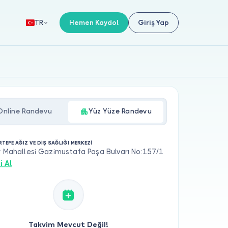
Hemen Kaydol
Giriş Yap
TR
Online Randevu
Yüz Yüze Randevu
TEPE AĞIZ VE DİŞ SAĞLIĞI MERKEZİ
r Mahallesi Gazimustafa Paşa Bulvarı No:157/1
i Al
Takvim Mevcut Değil!