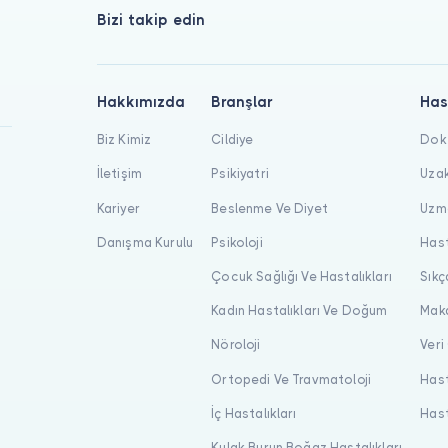
Bizi takip edin
Hakkımızda
Branşlar
Has
Biz Kimiz
Cildiye
Dokt
İletişim
Psikiyatri
Uzak
Kariyer
Beslenme Ve Diyet
Uzma
Danışma Kurulu
Psikoloji
Hast
Çocuk Sağlığı Ve Hastalıkları
Sıkç
Kadın Hastalıkları Ve Doğum
Maka
Nöroloji
Veri
Ortopedi Ve Travmatoloji
Hast
İç Hastalıkları
Hast
Kulak Burun Boğaz Hastalıkları