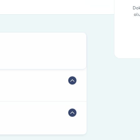
Dok
ol