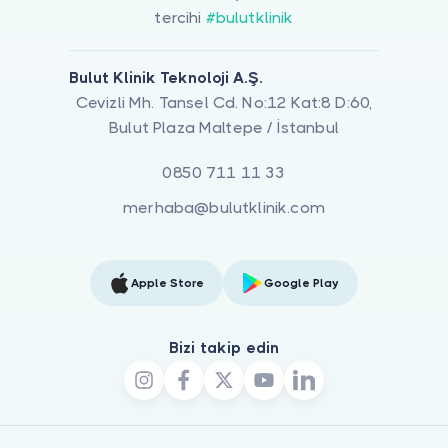
tercihi
#bulutklinik
Bulut Klinik Teknoloji A.Ş.
Cevizli Mh. Tansel Cd. No:12 Kat:8 D:60,
Bulut Plaza Maltepe / İstanbul
0850 711 11 33
merhaba@bulutklinik.com
Apple Store
Google Play
Bizi takip edin