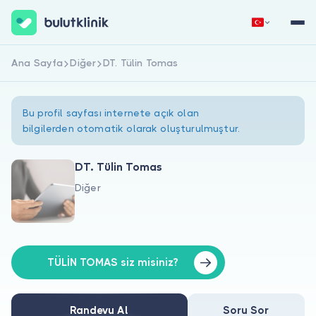
Ana Sayfa
Diğer
DT. Tülin Tomas
Hemen Kaydol
Giriş Yap
Bu profil sayfası internete açık olan
bilgilerden otomatik olarak oluşturulmuştur.
DT. Tülin Tomas
Diğer
Hakkımızda
Hastalar için
Doktorlar için
TÜLİN TOMAS siz misiniz?
Randevu Al
Soru Sor