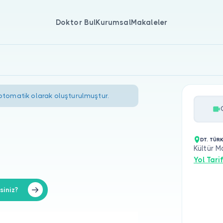
Doktor Bul
Kurumsal
Makaleler
 otomatik olarak oluşturulmuştur.
DT. TÜRK
Kültür M
Yol Tarif
siniz?