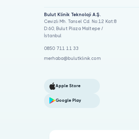
Bulut Klinik Teknoloji A.Ş.
Cevizli Mh. Tansel Cd. No:12 Kat:8
D:60, Bulut Plaza Maltepe /
İstanbul
0850 711 11 33
merhaba@bulutklinik.com
Apple Store
Google Play