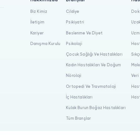
Biz Kimiz
Cildiye
Dokt
İletişim
Psikiyatri
Uzak
Kariyer
Beslenme Ve Diyet
Uzma
Danışma Kurulu
Psikoloji
Hast
Çocuk Sağlığı Ve Hastalıkları
Sıkç
Kadın Hastalıkları Ve Doğum
Maka
Nöroloji
Veri
Ortopedi Ve Travmatoloji
Hast
İç Hastalıkları
Hast
Kulak Burun Boğaz Hastalıkları
Tüm Branşlar