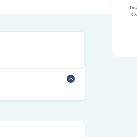
Dok
ol