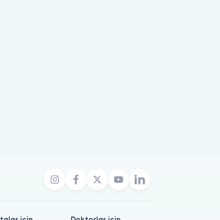
talar için
Doktorlar için