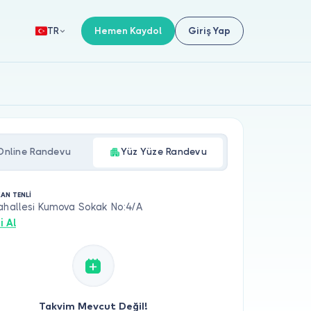
Hemen Kaydol
Giriş Yap
TR
Online Randevu
Yüz Yüze Randevu
AN TENLİ
ahallesi Kumova Sokak No:4/A
i Al
Takvim Mevcut Değil!