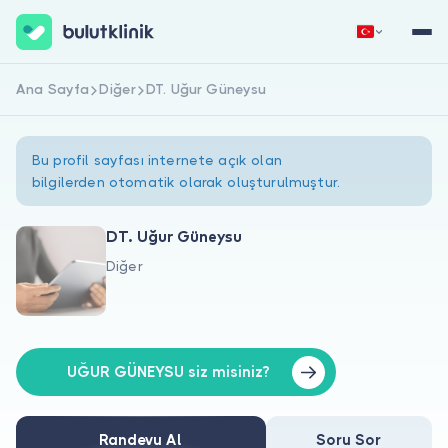
Ana Sayfa
Diğer
DT. Uğur Güneysu
Hemen Kaydol
Giriş Yap
Bu profil sayfası internete açık olan
bilgilerden otomatik olarak oluşturulmuştur.
DT. Uğur Güneysu
Diğer
Hakkımızda
Hastalar için
Doktorlar için
UĞUR GÜNEYSU siz misiniz?
Randevu Al
Soru Sor