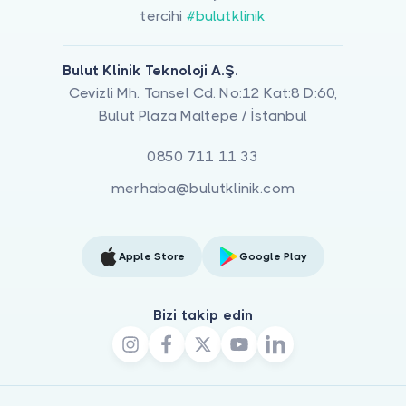
tercihi
#bulutklinik
Bulut Klinik Teknoloji A.Ş.
Cevizli Mh. Tansel Cd. No:12 Kat:8 D:60,
Bulut Plaza Maltepe / İstanbul
0850 711 11 33
merhaba@bulutklinik.com
Apple Store
Google Play
Bizi takip edin