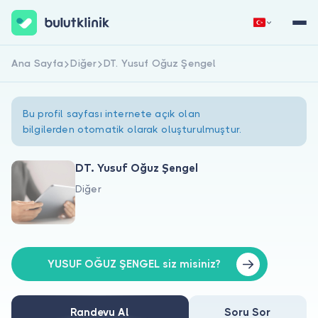
Ana Sayfa
Diğer
DT. Yusuf Oğuz Şengel
Hemen Kaydol
Giriş Yap
Bu profil sayfası internete açık olan
bilgilerden otomatik olarak oluşturulmuştur.
DT. Yusuf Oğuz Şengel
Diğer
Hakkımızda
Hastalar için
Doktorlar için
YUSUF OĞUZ ŞENGEL siz misiniz?
Randevu Al
Soru Sor