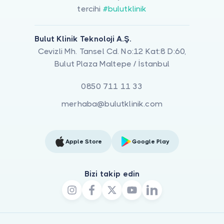
tercihi
#bulutklinik
Bulut Klinik Teknoloji A.Ş.
Cevizli Mh. Tansel Cd. No:12 Kat:8 D:60,
Bulut Plaza Maltepe / İstanbul
0850 711 11 33
merhaba@bulutklinik.com
Apple Store
Google Play
Bizi takip edin